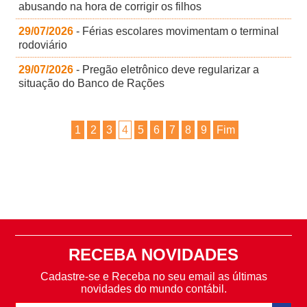
abusando na hora de corrigir os filhos
29/07/2026
- Férias escolares movimentam o terminal
rodoviário
29/07/2026
- Pregão eletrônico deve regularizar a
situação do Banco de Rações
1
2
3
4
5
6
7
8
9
Fim
RECEBA NOVIDADES
Cadastre-se e Receba no seu email as últimas
novidades do mundo contábil.