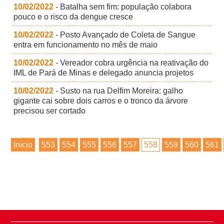
10/02/2022
- Batalha sem fim: população colabora
pouco e o risco da dengue cresce
10/02/2022
- Posto Avançado de Coleta de Sangue
entra em funcionamento no mês de maio
10/02/2022
- Vereador cobra urgência na reativação do
IML de Pará de Minas e delegado anuncia projetos
10/02/2022
- Susto na rua Delfim Moreira: galho
gigante cai sobre dois carros e o tronco da árvore
precisou ser cortado
Início
553
554
555
556
557
558
559
560
561