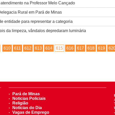
de atendimento na Professor Melo Cançado
a Delegacia Rural em Pará de Minas
de entidade para representar a categoria
ois da limpeza, vândalos depredaram luminária
610
611
612
613
614
615
616
617
618
619
62
Pará de Minas
Noticias Policiais
Religião
Notícias do Dia
Vagas de Emprego