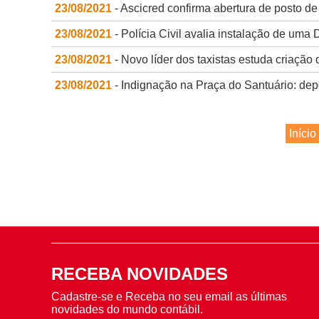
23/08/2021
- Ascicred confirma abertura de posto 
23/08/2021
- Polícia Civil avalia instalação de um
23/08/2021
- Novo líder dos taxistas estuda criação 
23/08/2021
- Indignação na Praça do Santuário: dep
Início
RECEBA NOVIDADES
Cadastre-se e Receba no seu email as últimas
novidades do mundo contábil.