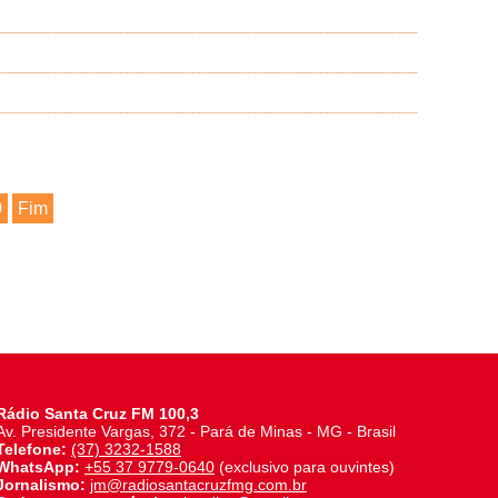
0
Fim
Rádio Santa Cruz FM 100,3
Av. Presidente Vargas, 372 - Pará de Minas - MG - Brasil
Telefone:
(37) 3232-1588
WhatsApp:
+55 37 9779-0640
(exclusivo para ouvintes)
Jornalismo:
jm@radiosantacruzfmg.com.br