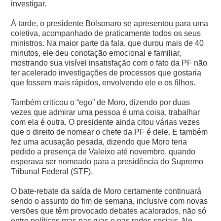
investigar.
À tarde, o presidente Bolsonaro se apresentou para uma
coletiva, acompanhado de praticamente todos os seus
ministros. Na maior parte da fala, que durou mais de 40
minutos, ele deu conotação emocional e familiar,
mostrando sua visível insatisfação com o fato da PF não
ter acelerado investigações de processos que gostaria
que fossem mais rápidos, envolvendo ele e os filhos.
Também criticou o “ego” de Moro, dizendo por duas
vezes que admirar uma pessoa é uma coisa, trabalhar
com ela é outra. O presidente ainda citou várias vezes
que o direito de nomear o chefe da PF é dele.
E também
fez uma acusação pesada, dizendo que Moro teria
pedido a presença de Valeixo até novembro, quando
esperava ser nomeado para a presidência do Supremo
Tribunal Federal (STF).
O bate-rebate da saída de Moro certamente continuará
sendo o assunto do fim de semana, inclusive com novas
versões que têm provocado debates acalorados, não só
entre políticos mas nas ruas e nas redes sociais.
No