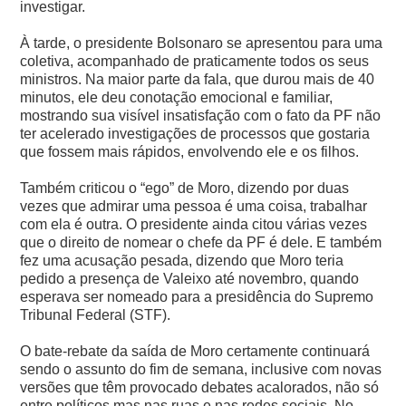
investigar.
À tarde, o presidente Bolsonaro se apresentou para uma
coletiva, acompanhado de praticamente todos os seus
ministros. Na maior parte da fala, que durou mais de 40
minutos, ele deu conotação emocional e familiar,
mostrando sua visível insatisfação com o fato da PF não
ter acelerado investigações de processos que gostaria
que fossem mais rápidos, envolvendo ele e os filhos.
Também criticou o “ego” de Moro, dizendo por duas
vezes que admirar uma pessoa é uma coisa, trabalhar
com ela é outra. O presidente ainda citou várias vezes
que o direito de nomear o chefe da PF é dele.
E também
fez uma acusação pesada, dizendo que Moro teria
pedido a presença de Valeixo até novembro, quando
esperava ser nomeado para a presidência do Supremo
Tribunal Federal (STF).
O bate-rebate da saída de Moro certamente continuará
sendo o assunto do fim de semana, inclusive com novas
versões que têm provocado debates acalorados, não só
entre políticos mas nas ruas e nas redes sociais.
No