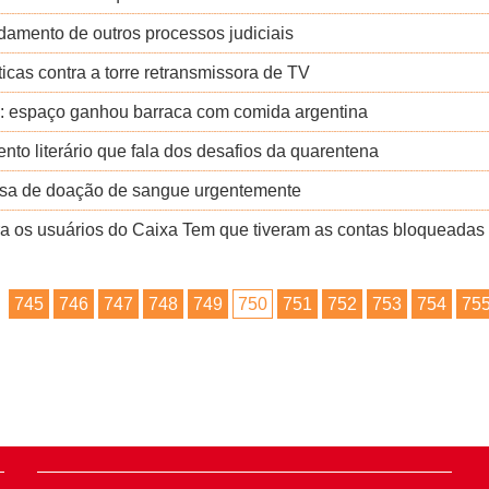
damento de outros processos judiciais
ticas contra a torre retransmissora de TV
ão: espaço ganhou barraca com comida argentina
to literário que fala dos desafios da quarentena
cisa de doação de sangue urgentemente
a os usuários do Caixa Tem que tiveram as contas bloqueadas
745
746
747
748
749
750
751
752
753
754
75