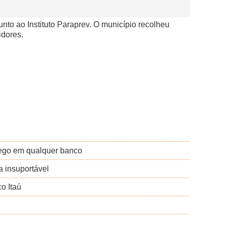
nto ao Instituto Paraprev. O município recolheu
idores.
rego em qualquer banco
a insuportável
o Itaú