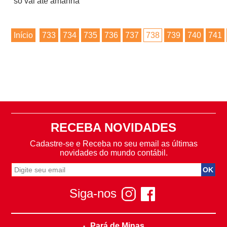
só vai até amanhã
Início
733
734
735
736
737
738
739
740
741
RECEBA NOVIDADES
Cadastre-se e Receba no seu email as últimas
novidades do mundo contábil.
Siga-nos
Pará de Minas