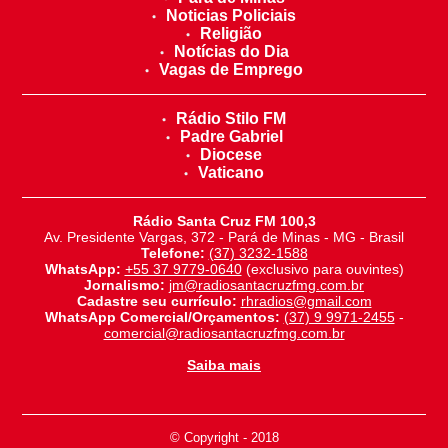
Noticias Policiais
Religião
Notícias do Dia
Vagas de Emprego
Rádio Stilo FM
Padre Gabriel
Diocese
Vaticano
Rádio Santa Cruz FM 100,3
Av. Presidente Vargas, 372 - Pará de Minas - MG - Brasil
Telefone:
(37) 3232-1588
WhatsApp:
+55 37 9779-0640
(exclusivo para ouvintes)
Jornalismo:
jm@radiosantacruzfmg.com.br
Cadastre seu currículo:
rhradios@gmail.com
WhatsApp Comercial/Orçamentos:
(37) 9 9971-2455
-
comercial@radiosantacruzfmg.com.br
Saiba mais
© Copyright - 2018
-