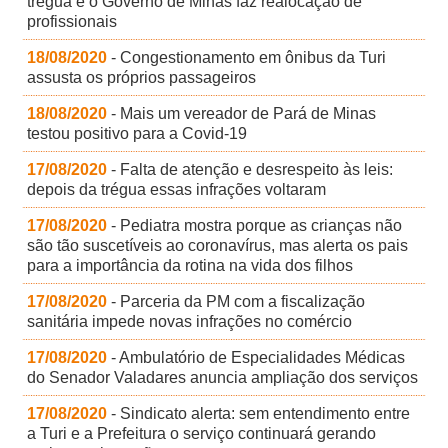
trégua e o Governo de Minas faz realocação de
profissionais
18/08/2020
- Congestionamento em ônibus da Turi
assusta os próprios passageiros
18/08/2020
- Mais um vereador de Pará de Minas
testou positivo para a Covid-19
17/08/2020
- Falta de atenção e desrespeito às leis:
depois da trégua essas infrações voltaram
17/08/2020
- Pediatra mostra porque as crianças não
são tão suscetíveis ao coronavírus, mas alerta os pais
para a importância da rotina na vida dos filhos
17/08/2020
- Parceria da PM com a fiscalização
sanitária impede novas infrações no comércio
17/08/2020
- Ambulatório de Especialidades Médicas
do Senador Valadares anuncia ampliação dos serviços
17/08/2020
- Sindicato alerta: sem entendimento entre
a Turi e a Prefeitura o serviço continuará gerando