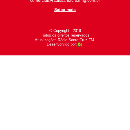
comercial@radiosantacruzfmg.com.br
Saiba mais
© Copyright - 2018
-
Todos os direitos reservados
-
Atualizações Rádio Santa Cruz FM.
Desenvolvido por: