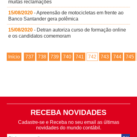
muitas reclamações
15/08/2020
- Apreensão de motocicletas em frente ao
Banco Santander gera polêmica
15/08/2020
- Detran autoriza curso de formação online
e os candidatos comemoram
Início
737
738
739
740
741
742
743
744
745
RECEBA NOVIDADES
Cadastre-se e Receba no seu email as últimas
novidades do mundo contábil.