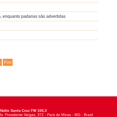
 enquanto padarias são advertidas
5
Fim
Rádio Santa Cruz FM 100,3
Av. Presidente Vargas, 372 - Pará de Minas - MG - Brasil