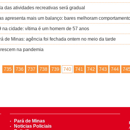
a das atividades recreativas será gradual
as apresenta mais um balanço: bares melhoram comportamento,
9 na cidade: vítima é um homem de 57 anos
á de Minas: agência foi fechada ontem no meio da tarde
a crescem na pandemia
735
736
737
738
739
740
741
742
743
744
74
Pará de Minas
Noticias Policiais