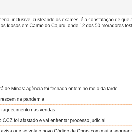
ceria, inclusive, custeando os exames, é a constatação de que
dos Idosos em Carmo do Cajuru, onde 12 dos 50 moradores test
á de Minas: agência foi fechada ontem no meio da tarde
a crescem na pandemia
m aquecimento nas vendas
 CCZ foi afastado e vai enfrentar processo judicial
a avisa que só vota o novo Código de Obras com muita seguran