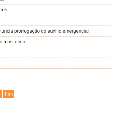
ares
uncia prorrogação do auxílio emergencial
xo masculino
5
Fim