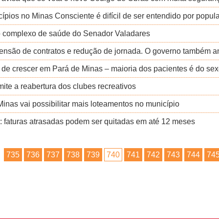
pios no Minas Consciente é difícil de ser entendido por popul
 o complexo de saúde do Senador Valadares
são de contratos e redução de jornada. O governo também an
 de crescer em Pará de Minas – maioria dos pacientes é do se
ite a reabertura dos clubes recreativos
inas vai possibilitar mais loteamentos no município
 faturas atrasadas podem ser quitadas em até 12 meses
735
736
737
738
739
740
741
742
743
744
74