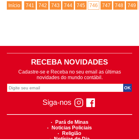
Início
741
742
743
744
745
746
747
748
749
RECEBA NOVIDADES
Cadastre-se e Receba no seu email as últimas
novidades do mundo contábil.
Siga-nos
Pará de Minas
Noticias Policiais
Religião
Notícias do Dia