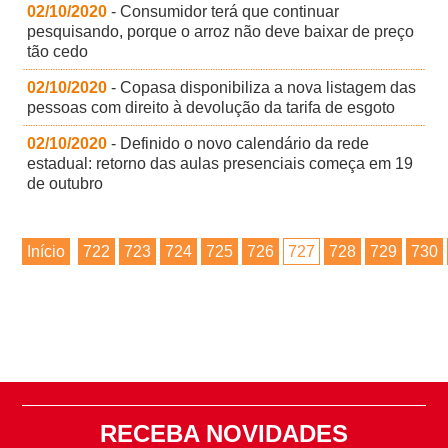
02/10/2020
- Consumidor terá que continuar
pesquisando, porque o arroz não deve baixar de preço
tão cedo
02/10/2020
- Copasa disponibiliza a nova listagem das
pessoas com direito à devolução da tarifa de esgoto
02/10/2020
- Definido o novo calendário da rede
estadual: retorno das aulas presenciais começa em 19
de outubro
Início
722
723
724
725
726
727
728
729
730
RECEBA NOVIDADES