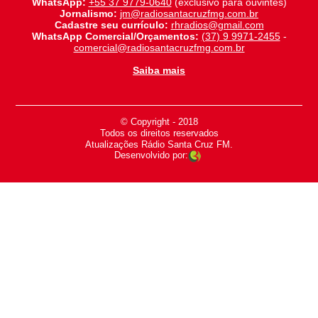
WhatsApp:
+55 37 9779-0640
(exclusivo para ouvintes)
Jornalismo:
jm@radiosantacruzfmg.com.br
Cadastre seu currículo:
rhradios@gmail.com
WhatsApp Comercial/Orçamentos:
(37) 9 9971-2455
-
comercial@radiosantacruzfmg.com.br
Saiba mais
© Copyright - 2018
-
Todos os direitos reservados
-
Atualizações Rádio Santa Cruz FM.
Desenvolvido por: