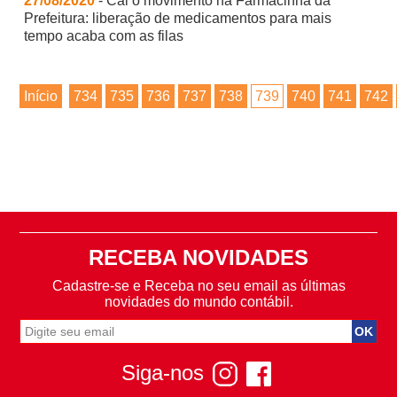
27/08/2020
- Cai o movimento na Farmacinha da
Prefeitura: liberação de medicamentos para mais
tempo acaba com as filas
Início
734
735
736
737
738
739
740
741
742
RECEBA NOVIDADES
Cadastre-se e Receba no seu email as últimas
novidades do mundo contábil.
Siga-nos