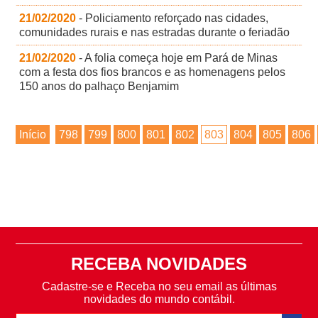
21/02/2020
- Policiamento reforçado nas cidades,
comunidades rurais e nas estradas durante o feriadão
21/02/2020
- A folia começa hoje em Pará de Minas
com a festa dos fios brancos e as homenagens pelos
150 anos do palhaço Benjamim
Início
798
799
800
801
802
803
804
805
806
RECEBA NOVIDADES
Cadastre-se e Receba no seu email as últimas
novidades do mundo contábil.