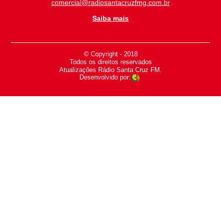
comercial@radiosantacruzfmg.com.br
Saiba mais
© Copyright - 2018
-
Todos os direitos reservados
-
Atualizações Rádio Santa Cruz FM.
Desenvolvido por: