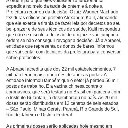
A ordem para que eles voltassem a funcionar foi
expedida no meio da tarde de ontem e à noite a
Prefeitura recorreu da decisão. O juiz Wauner Machado
fez duras críticas ao prefeito Alexandre Kalil, afirmando
que ele exerce a tirania de fazer leis por decretos ao seu
bel-prazer e de seus técnicos de saúde.
Kalil respondeu
que não se discute a decisão de um juiz e vai cumprir a
ordem se não conseguir revogar a decisão. Já a Abrasel,
entidade que representa os donos de bares, informou
que vai sentar com técnicos da prefeitura para conversar
sobre protocolos.
A Abrasel acredita que dos 22 mil estabelecimentos, 7
mil não terão mais condições de abrir as portas. A
entidade informou também que o setor já perdeu 50 mil
postos de trabalho.
E a vacina chinesa contra o
coronavírus, que será testada no Brasil em parceria com
o Instituto Butantan, já desembarcou no país. As 20 mil
doses serão distribuídas em 12 centros de seis estados
– São Paulo, Minas Gerais, Paraná, Rio Grande do Sul,
Rio de Janeiro e Distrito Federal.
As primeiras doses serão aplicadas hoje mesmo em