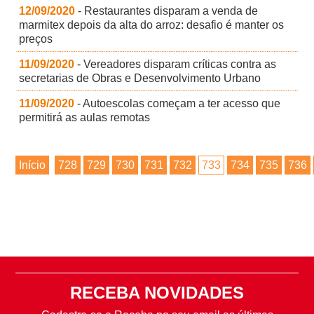
12/09/2020
- Restaurantes disparam a venda de
marmitex depois da alta do arroz: desafio é manter os
preços
11/09/2020
- Vereadores disparam críticas contra as
secretarias de Obras e Desenvolvimento Urbano
11/09/2020
- Autoescolas começam a ter acesso que
permitirá as aulas remotas
Início
728
729
730
731
732
733
734
735
736
RECEBA NOVIDADES