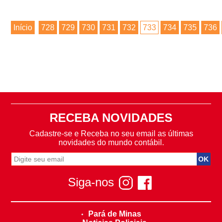
Início
728
729
730
731
732
733
734
735
736
RECEBA NOVIDADES
Cadastre-se e Receba no seu email as últimas
novidades do mundo contábil.
Siga-nos
Pará de Minas