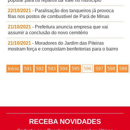
popular para os reparos da Vale no município
22/10/2021
- Paralisação dos tanqueiros já provoca
filas nos postos de combustível de Pará de Minas
21/10/2021
- Prefeitura anuncia empresa que vai
assumir a conclusão do novo cemitério
21/10/2021
- Moradores do Jardim das Piteiras
mostram força e conquistam benfeitorias para o bairro
Início
591
592
593
594
595
596
597
598
599
RECEBA NOVIDADES