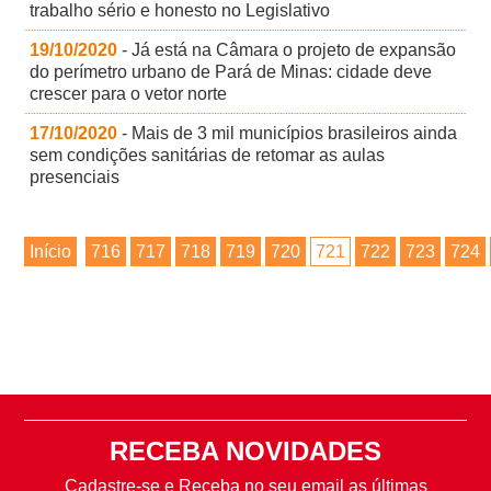
trabalho sério e honesto no Legislativo
19/10/2020
- Já está na Câmara o projeto de expansão
do perímetro urbano de Pará de Minas: cidade deve
crescer para o vetor norte
17/10/2020
- Mais de 3 mil municípios brasileiros ainda
sem condições sanitárias de retomar as aulas
presenciais
Início
716
717
718
719
720
721
722
723
724
RECEBA NOVIDADES
Cadastre-se e Receba no seu email as últimas