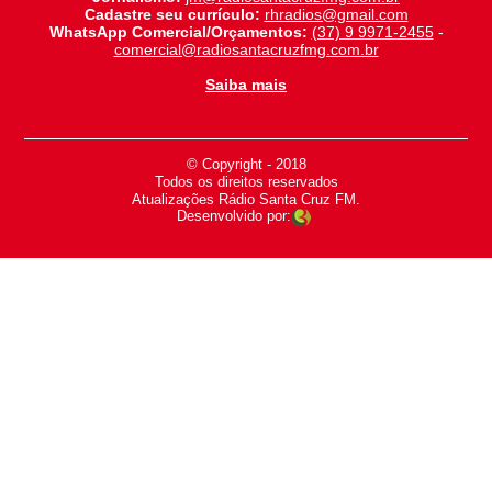
Cadastre seu currículo:
rhradios@gmail.com
WhatsApp Comercial/Orçamentos:
(37) 9 9971-2455
-
comercial@radiosantacruzfmg.com.br
Saiba mais
© Copyright - 2018
-
Todos os direitos reservados
-
Atualizações Rádio Santa Cruz FM.
Desenvolvido por: