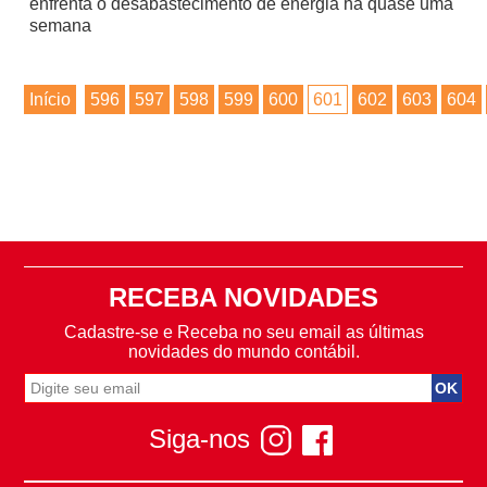
enfrenta o desabastecimento de energia há quase uma
semana
Início
596
597
598
599
600
601
602
603
604
RECEBA NOVIDADES
Cadastre-se e Receba no seu email as últimas
novidades do mundo contábil.
Siga-nos