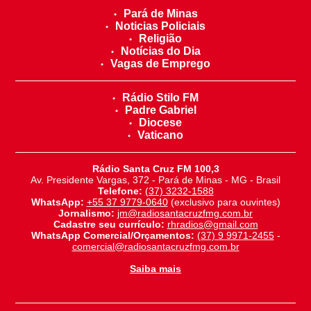
Pará de Minas
Noticias Policiais
Religião
Notícias do Dia
Vagas de Emprego
Rádio Stilo FM
Padre Gabriel
Diocese
Vaticano
Rádio Santa Cruz FM 100,3
Av. Presidente Vargas, 372 - Pará de Minas - MG - Brasil
Telefone:
(37) 3232-1588
WhatsApp:
+55 37 9779-0640
(exclusivo para ouvintes)
Jornalismo:
jm@radiosantacruzfmg.com.br
Cadastre seu currículo:
rhradios@gmail.com
WhatsApp Comercial/Orçamentos:
(37) 9 9971-2455
-
comercial@radiosantacruzfmg.com.br
Saiba mais