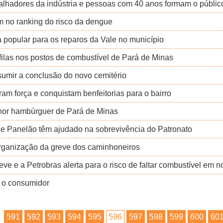
alhadores da indústria e pessoas com 40 anos formam o públic
m no ranking do risco da dengue
 popular para os reparos da Vale no município
filas nos postos de combustível de Pará de Minas
sumir a conclusão do novo cemitério
am força e conquistam benfeitorias para o bairro
lhor hambúrguer de Pará de Minas
de Panelão têm ajudado na sobrevivência do Patronato
 organização da greve dos caminhoneiros
ve e a Petrobras alerta para o risco de faltar combustível em 
r o consumidor
591
592
593
594
595
596
597
598
599
600
60