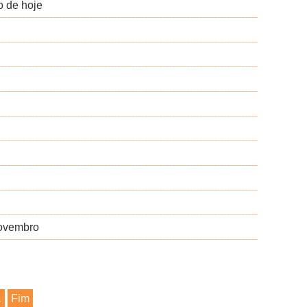
o de hoje
novembro
1
Fim