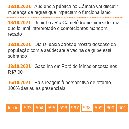
18/10/2021
- Audiência pública na Câmara vai discutir
mudança de regras que impactam o funcionalismo
18/10/2021
- Juninho JR x Camelódromo: vereador diz
que foi mal interpretado e comerciantes mandam
recado
18/10/2021
- Dia D: baixa adesão mostra descaso da
população com a saúde: até a vacina da gripe está
sobrando
18/10/2021
- Gasolina em Pará de Minas encosta nos
R$7,00
16/10/2021
- Pais reagem à perspectiva de retorno
100% das aulas presenciais
Início
593
594
595
596
597
598
599
600
601