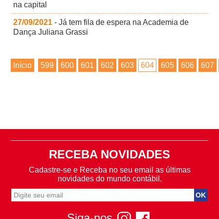
na capital
27/09/2021
- Já tem fila de espera na Academia de
Dança Juliana Grassi
Início
599
600
601
602
603
604
605
606
607
RECEBA NOVIDADES
Cadastre-se e Receba no seu email as últimas
novidades do mundo contábil.
Siga-nos