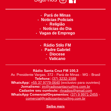
Pará de Minas
Noticias Policiais
Religião
Notícias do Dia
Vagas de Emprego
Rádio Stilo FM
Padre Gabriel
Diocese
Vaticano
Rádio Santa Cruz FM 100,3
Av. Presidente Vargas, 372 - Pará de Minas - MG - Brasil
Telefone:
(37) 3232-1588
WhatsApp:
+55 37 9779-0640
(exclusivo para ouvintes)
Jornalismo:
jm@radiosantacruzfmg.com.br
Cadastre seu currículo:
rhradios@gmail.com
WhatsApp Comercial/Orçamentos:
(37) 9 9971-2455
-
comercial@radiosantacruzfmg.com.br
Saiba mais