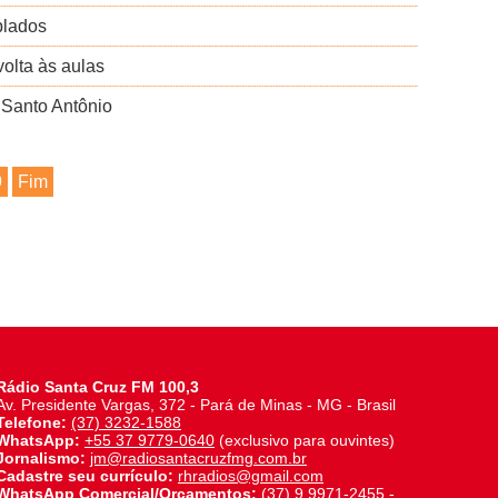
plados
olta às aulas
 Santo Antônio
9
Fim
Rádio Santa Cruz FM 100,3
Av. Presidente Vargas, 372 - Pará de Minas - MG - Brasil
Telefone:
(37) 3232-1588
WhatsApp:
+55 37 9779-0640
(exclusivo para ouvintes)
Jornalismo:
jm@radiosantacruzfmg.com.br
Cadastre seu currículo:
rhradios@gmail.com
WhatsApp Comercial/Orçamentos:
(37) 9 9971-2455
-