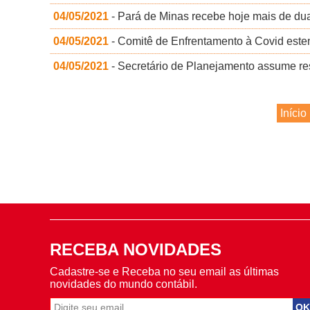
04/05/2021
- Pará de Minas recebe hoje mais de dua
04/05/2021
- Comitê de Enfrentamento à Covid esten
04/05/2021
- Secretário de Planejamento assume re
Início
RECEBA NOVIDADES
Cadastre-se e Receba no seu email as últimas
novidades do mundo contábil.