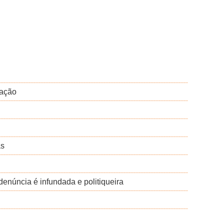
uação
as
denúncia é infundada e politiqueira