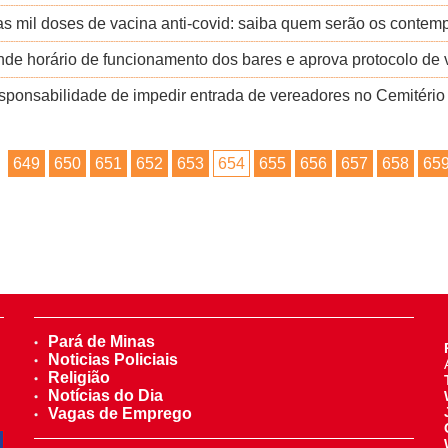
s mil doses de vacina anti-covid: saiba quem serão os contem
de horário de funcionamento dos bares e aprova protocolo de v
sponsabilidade de impedir entrada de vereadores no Cemitério
649
650
651
652
653
654
655
656
657
658
65
Pará de Minas
Noticias Policiais
Religião
Notícias do Dia
Vagas de Emprego