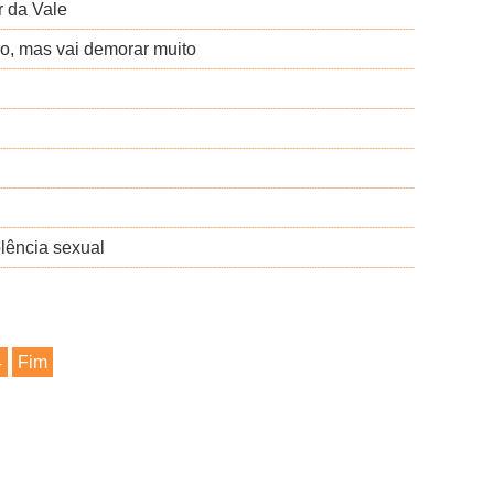
r da Vale
do, mas vai demorar muito
olência sexual
4
Fim