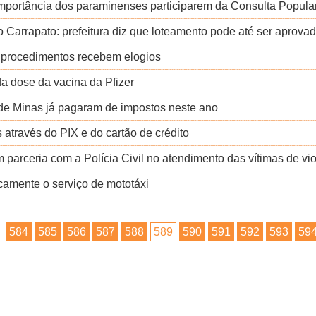
 importância dos paraminenses participarem da Consulta Popula
o Carrapato: prefeitura diz que loteamento pode até ser aprova
 procedimentos recebem elogios
a dose da vacina da Pfizer
 de Minas já pagaram de impostos neste ano
através do PIX e do cartão de crédito
m parceria com a Polícia Civil no atendimento das vítimas de vi
camente o serviço de mototáxi
584
585
586
587
588
589
590
591
592
593
59