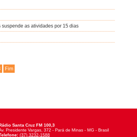
s suspende as atividades por 15 dias
8
Fim
Rádio Santa Cruz FM 100,3
Av. Presidente Vargas, 372 - Pará de Minas - MG - Brasil
Telefone:
(37) 3232-1588