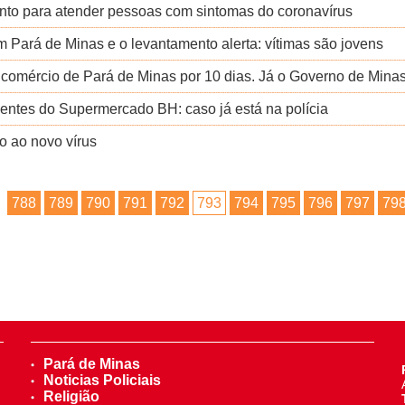
nto para atender pessoas com sintomas do coronavírus
m Pará de Minas e o levantamento alerta: vítimas são jovens
 o comércio de Pará de Minas por 10 dias. Já o Governo de Mina
ientes do Supermercado BH: caso já está na polícia
o ao novo vírus
788
789
790
791
792
793
794
795
796
797
79
Pará de Minas
Noticias Policiais
Religião