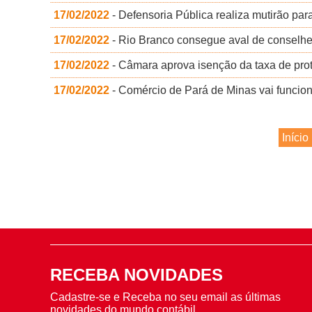
17/02/2022
- Defensoria Pública realiza mutirão para
17/02/2022
- Rio Branco consegue aval de conselhe
17/02/2022
- Câmara aprova isenção da taxa de prot
17/02/2022
- Comércio de Pará de Minas vai funcion
Início
RECEBA NOVIDADES
Cadastre-se e Receba no seu email as últimas
novidades do mundo contábil.