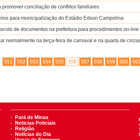
 promover conciliação de conflitos familiares
iros para municipalização do Estádio Edson Campolina
ocolo de documentos na prefeitura para procedimentos on-line
ar normalmente na terça-feira de carnaval e na quarta de cinza
551
552
553
554
555
556
557
558
559
560
56
Pará de Minas
Noticias Policiais
Religião
Notícias do Dia
Vagas de Emprego