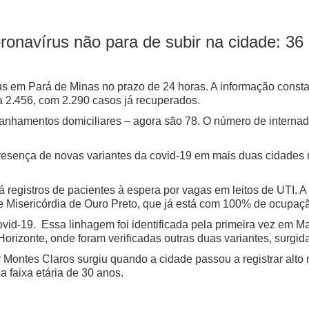
oronavírus não para de subir na cidade: 3
rus em Pará de Minas no prazo de 24 horas. A informação consta
a 2.456, com 2.290 casos já recuperados.
hamentos domiciliares – agora são 78. O número de internado
resença de novas variantes da covid-19 em mais duas cidades 
há registros de pacientes à espera por vagas em leitos de UTI. 
e Misericórdia de Ouro Preto, que já está com 100% de ocupaç
ovid-19. Essa linhagem foi identificada pela primeira vez em Ma
rizonte, onde foram verificadas outras duas variantes, surgid
or Montes Claros surgiu quando a cidade passou a registrar al
a faixa etária de 30 anos.