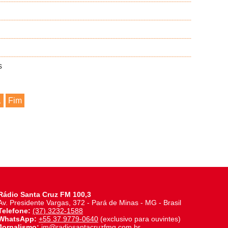
s
1
Fim
Rádio Santa Cruz FM 100,3
Av. Presidente Vargas, 372 - Pará de Minas - MG - Brasil
Telefone:
(37) 3232-1588
WhatsApp:
+55 37 9779-0640
(exclusivo para ouvintes)
Jornalismo:
jm@radiosantacruzfmg.com.br