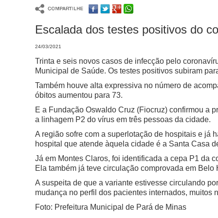
Escalada dos testes positivos do c
24/03/2021
Trinta e seis novos casos de infecção pelo coronaví
Municipal de Saúde. Os testes positivos subiram par
Também houve alta expressiva no número de acompan
óbitos aumentou para 73.
E a Fundação Oswaldo Cruz (Fiocruz) confirmou a p
a linhagem P2 do vírus em três pessoas da cidade.
A região sofre com a superlotação de hospitais e já 
hospital que atende àquela cidade é a Santa Casa d
Já em Montes Claros, foi identificada a cepa P1 da c
Ela também já teve circulação comprovada em Belo Ho
A suspeita de que a variante estivesse circulando p
mudança no perfil dos pacientes internados, muitos n
Foto: Prefeitura Municipal de Pará de Minas