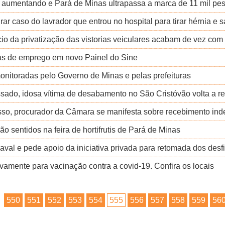
 aumentando e Pará de Minas ultrapassa a marca de 11 mil pes
urar caso do lavrador que entrou no hospital para tirar hérnia e 
o da privatização das vistorias veiculares acabam de vez com 
as de emprego em novo Painel do Sine
nitoradas pelo Governo de Minas e pelas prefeituras
sado, idosa vítima de desabamento no São Cristóvão volta a re
esso, procurador da Câmara se manifesta sobre recebimento inde
o sentidos na feira de hortifrutis de Pará de Minas
aval e pede apoio da iniciativa privada para retomada dos des
amente para vacinação contra a covid-19. Confira os locais
550
551
552
553
554
555
556
557
558
559
56