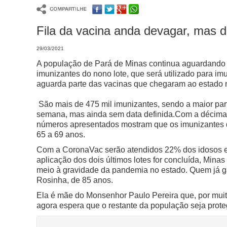
Fila da vacina anda devagar, mas d
29/03/2021
A população de Pará de Minas continua aguardando a
imunizantes do nono lote, que será utilizado para im
aguarda parte das vacinas que chegaram ao estado 
São mais de 475 mil imunizantes, sendo a maior pa
semana, mas ainda sem data definida.
Com a décima 
números apresentados mostram que os imunizantes 
65 a 69 anos.
Com a CoronaVac serão atendidos 22% dos idosos en
aplicação dos dois últimos lotes for concluída, Mi
meio à gravidade da pandemia no estado. Quem já ga
Rosinha, de 85 anos.
Ela é mãe do Monsenhor Paulo Pereira que, por mui
agora espera que o restante da população seja prote