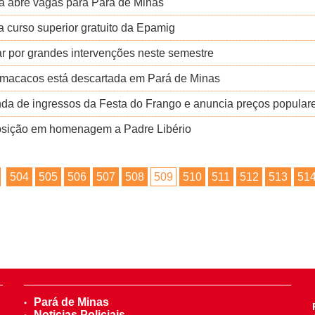
ça abre vagas para Pará de Minas
ra curso superior gratuito da Epamig
ar por grandes intervenções neste semestre
dos macacos está descartada em Pará de Minas
nda de ingressos da Festa do Frango e anuncia preços popular
posição em homenagem a Padre Libério
504
505
506
507
508
509
510
511
512
513
51
Pará de Minas
Noticias Policiais