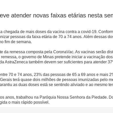
eve atender novas faixas etárias nesta s
 chegada de mais doses da vacina contra a covid-19. Conforme
unizar pessoas da faixa etária de 70 a 74 anos.
Além dessas dos
no fim de semana.
rte da remessa composta pela CoronaVac. As vacinas serão dis
remessa, o governo de Minas pretende iniciar a vacinação dos 
da AstraZeneca também devem ser suficientes para atender 37
tre 70 e 74 anos, 23% das pessoas de 65 a 69 anos e mais 2
nas Gerais terá quase dois milhões de pessoas imunizadas pelo
rantiu as duas doses está se sentindo aliviado e ao mesmo tem
tos anos, trabalhou na Paróquia Nossa Senhora da Piedade. 
gida o mais rápido possível.