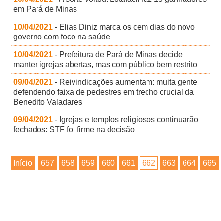
em Pará de Minas
10/04/2021
- Elias Diniz marca os cem dias do novo
governo com foco na saúde
10/04/2021
- Prefeitura de Pará de Minas decide
manter igrejas abertas, mas com público bem restrito
09/04/2021
- Reivindicações aumentam: muita gente
defendendo faixa de pedestres em trecho crucial da
Benedito Valadares
09/04/2021
- Igrejas e templos religiosos continuarão
fechados: STF foi firme na decisão
Início
657
658
659
660
661
662
663
664
665