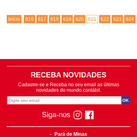
Início
616
617
618
619
620
621
622
623
624
RECEBA NOVIDADES
Cadastre-se e Receba no seu email as últimas
novidades do mundo contábil.
Siga-nos
Pará de Minas