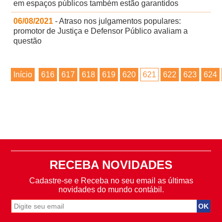
em espaços públicos também estão garantidos
06/08/2021
- Atraso nos julgamentos populares:
promotor de Justiça e Defensor Público avaliam a
questão
Início
616
617
618
619
620
621
622
623
624
RECEBA NOVIDADES
Cadastre-se e Receba no seu email as últimas
novidades do mundo contábil.