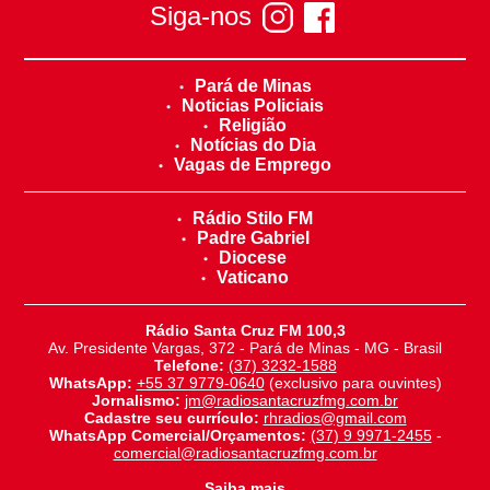
Siga-nos
Pará de Minas
Noticias Policiais
Religião
Notícias do Dia
Vagas de Emprego
Rádio Stilo FM
Padre Gabriel
Diocese
Vaticano
Rádio Santa Cruz FM 100,3
Av. Presidente Vargas, 372 - Pará de Minas - MG - Brasil
Telefone:
(37) 3232-1588
WhatsApp:
+55 37 9779-0640
(exclusivo para ouvintes)
Jornalismo:
jm@radiosantacruzfmg.com.br
Cadastre seu currículo:
rhradios@gmail.com
WhatsApp Comercial/Orçamentos:
(37) 9 9971-2455
-
comercial@radiosantacruzfmg.com.br
Saiba mais