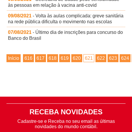
às pessoas em relação à vacina anti-covid
09/08/2021
- Volta às aulas complicada: greve sanitária
na rede pública dificulta o movimento nas escolas
07/08/2021
- Último dia de inscrições para concurso do
Banco do Brasil
Início
616
617
618
619
620
621
622
623
624
RECEBA NOVIDADES
Cadastre-se e Receba no seu email as últimas
novidades do mundo contábil.