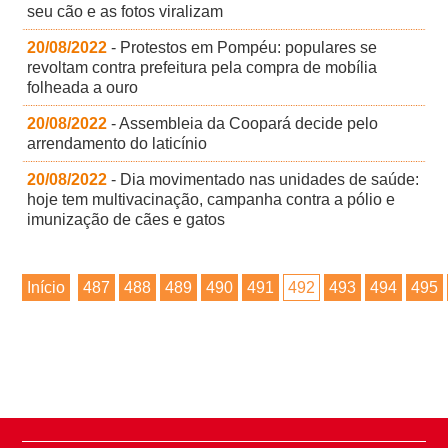
seu cão e as fotos viralizam
20/08/2022
- Protestos em Pompéu: populares se
revoltam contra prefeitura pela compra de mobília
folheada a ouro
20/08/2022
- Assembleia da Coopará decide pelo
arrendamento do laticínio
20/08/2022
- Dia movimentado nas unidades de saúde:
hoje tem multivacinação, campanha contra a pólio e
imunização de cães e gatos
Início
487
488
489
490
491
492
493
494
495