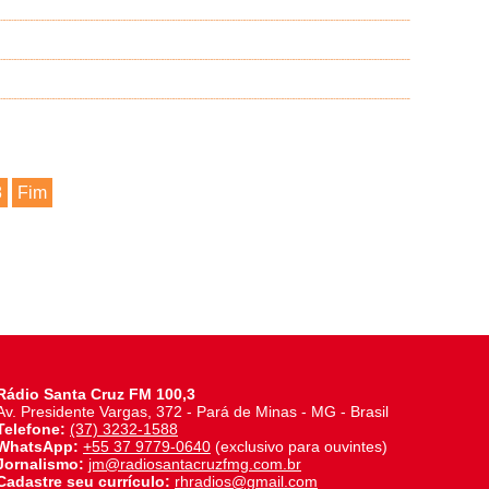
8
Fim
Rádio Santa Cruz FM 100,3
Av. Presidente Vargas, 372 - Pará de Minas - MG - Brasil
Telefone:
(37) 3232-1588
WhatsApp:
+55 37 9779-0640
(exclusivo para ouvintes)
Jornalismo:
jm@radiosantacruzfmg.com.br
Cadastre seu currículo:
rhradios@gmail.com