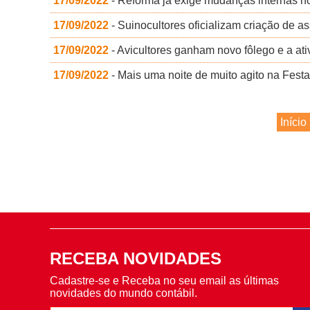
17/09/2022
- Reforma já exige mudanças internas 
17/09/2022
- Suinocultores oficializam criação de a
17/09/2022
- Avicultores ganham novo fôlego e a ativ
17/09/2022
- Mais uma noite de muito agito na Fest
Início
RECEBA NOVIDADES
Cadastre-se e Receba no seu email as últimas
novidades do mundo contábil.