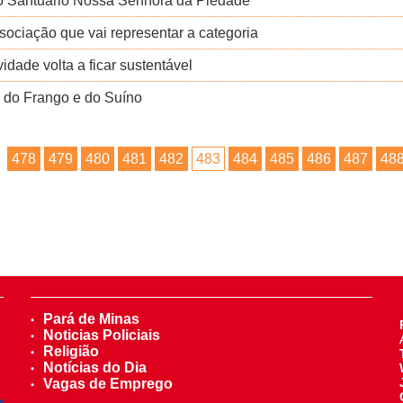
no Santuário Nossa Senhora da Piedade
ssociação que vai representar a categoria
idade volta a ficar sustentável
a do Frango e do Suíno
478
479
480
481
482
483
484
485
486
487
48
Pará de Minas
Noticias Policiais
Religião
Notícias do Dia
Vagas de Emprego