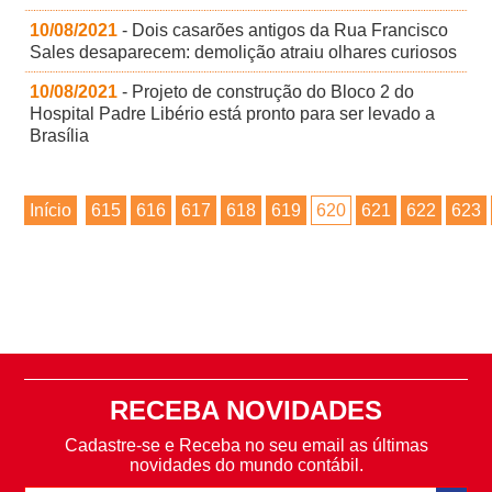
10/08/2021
- Dois casarões antigos da Rua Francisco
Sales desaparecem: demolição atraiu olhares curiosos
10/08/2021
- Projeto de construção do Bloco 2 do
Hospital Padre Libério está pronto para ser levado a
Brasília
Início
615
616
617
618
619
620
621
622
623
RECEBA NOVIDADES
Cadastre-se e Receba no seu email as últimas
novidades do mundo contábil.