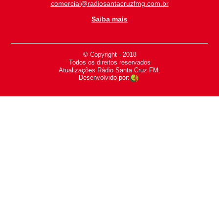
comercial@radiosantacruzfmg.com.br
Saiba mais
© Copyright - 2018
-
Todos os direitos reservados
-
Atualizações Rádio Santa Cruz FM.
Desenvolvido por: