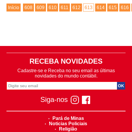
Início
608
609
610
611
612
613
614
615
616
RECEBA NOVIDADES
Cadastre-se e Receba no seu email as últimas
novidades do mundo contábil.
Siga-nos
Pará de Minas
Noticias Policiais
Religião