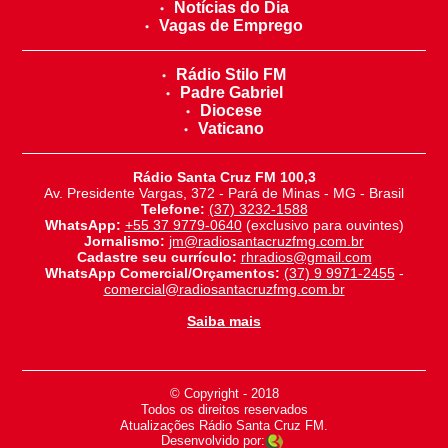
Notícias do Dia
Vagas de Emprego
Rádio Stilo FM
Padre Gabriel
Diocese
Vaticano
Rádio Santa Cruz FM 100,3
Av. Presidente Vargas, 372 - Pará de Minas - MG - Brasil
Telefone:
(37) 3232-1588
WhatsApp:
+55 37 9779-0640
(exclusivo para ouvintes)
Jornalismo:
jm@radiosantacruzfmg.com.br
Cadastre seu currículo:
rhradios@gmail.com
WhatsApp Comercial/Orçamentos:
(37) 9 9971-2455
-
comercial@radiosantacruzfmg.com.br
Saiba mais
© Copyright - 2018
-
Todos os direitos reservados
-
Atualizações Rádio Santa Cruz FM.
Desenvolvido por: