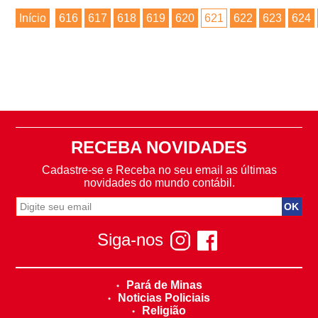
Início
616
617
618
619
620
621
622
623
624
RECEBA NOVIDADES
Cadastre-se e Receba no seu email as últimas
novidades do mundo contábil.
Siga-nos
Pará de Minas
Noticias Policiais
Religião