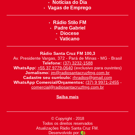
Notícias do Dia
Vagas de Emprego
Rádio Stilo FM
Padre Gabriel
Diocese
Vaticano
Rádio Santa Cruz FM 100,3
Av. Presidente Vargas, 372 - Pará de Minas - MG - Brasil
Telefone:
(37) 3232-1588
WhatsApp:
+55 37 9779-0640
(exclusivo para ouvintes)
Jornalismo:
jm@radiosantacruzfmg.com.br
Cadastre seu currículo:
rhradios@gmail.com
WhatsApp Comercial/Orçamentos:
(37) 9 9971-2455
-
comercial@radiosantacruzfmg.com.br
Saiba mais
© Copyright - 2018
-
Todos os direitos reservados
-
Atualizações Rádio Santa Cruz FM.
Desenvolvido por: