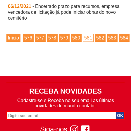
06/12/2021
- Encerrado prazo para recursos, empresa
vencedora de licitação já pode iniciar obras do novo
cemitério
Início
576
577
578
579
580
581
582
583
584
RECEBA NOVIDADES
Cadastre-se e Receba no seu email as últimas
novidades do mundo contábil.
Siga-nos