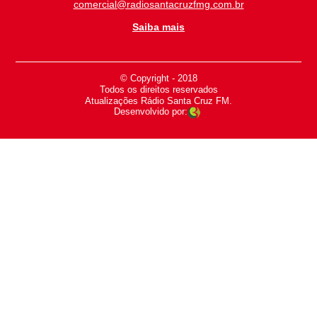
comercial@radiosantacruzfmg.com.br
Saiba mais
© Copyright - 2018
-
Todos os direitos reservados
-
Atualizações Rádio Santa Cruz FM.
Desenvolvido por: