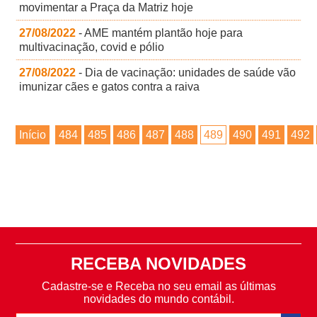
movimentar a Praça da Matriz hoje
27/08/2022
- AME mantém plantão hoje para
multivacinação, covid e pólio
27/08/2022
- Dia de vacinação: unidades de saúde vão
imunizar cães e gatos contra a raiva
Início
484
485
486
487
488
489
490
491
492
RECEBA NOVIDADES
Cadastre-se e Receba no seu email as últimas
novidades do mundo contábil.