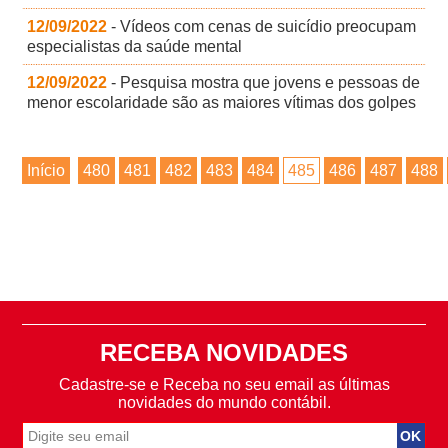
12/09/2022
- Vídeos com cenas de suicídio preocupam
especialistas da saúde mental
12/09/2022
- Pesquisa mostra que jovens e pessoas de
menor escolaridade são as maiores vítimas dos golpes
Início
480
481
482
483
484
485
486
487
488
RECEBA NOVIDADES
Cadastre-se e Receba no seu email as últimas
novidades do mundo contábil.