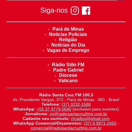
Siga-nos
Pará de Minas
Noticias Policiais
Religião
Notícias do Dia
Vagas de Emprego
Rádio Stilo FM
Padre Gabriel
Diocese
Vaticano
Rádio Santa Cruz FM 100,3
Av. Presidente Vargas, 372 - Pará de Minas - MG - Brasil
Telefone:
(37) 3232-1588
WhatsApp:
+55 37 9779-0640
(exclusivo para ouvintes)
Jornalismo:
jm@radiosantacruzfmg.com.br
Cadastre seu currículo:
rhradios@gmail.com
WhatsApp Comercial/Orçamentos:
(37) 9 9971-2455
-
comercial@radiosantacruzfmg.com.br