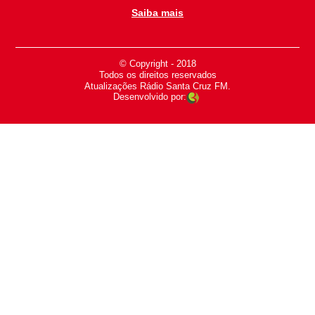
Saiba mais
© Copyright - 2018
-
Todos os direitos reservados
-
Atualizações Rádio Santa Cruz FM.
Desenvolvido por: