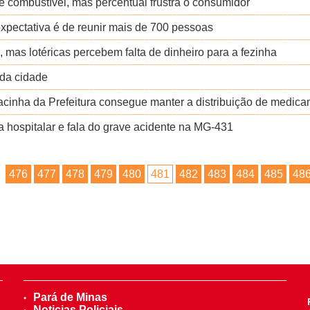
 combustível, mas percentual frustra o consumidor
expectativa é de reunir mais de 700 pessoas
mas lotéricas percebem falta de dinheiro para a fezinha
o da cidade
acinha da Prefeitura consegue manter a distribuição de medic
a hospitalar e fala do grave acidente na MG-431
476
477
478
479
480
481
482
483
484
485
48
Pará de Minas
Noticias Policiais