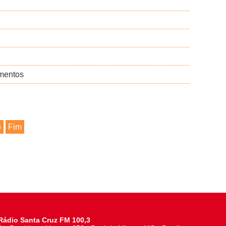
amentos
6
Fim
Rádio Santa Cruz FM 100,3