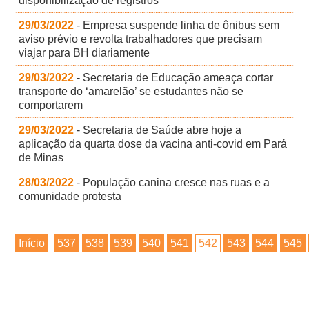
disponibilização de registros
29/03/2022
- Empresa suspende linha de ônibus sem
aviso prévio e revolta trabalhadores que precisam
viajar para BH diariamente
29/03/2022
- Secretaria de Educação ameaça cortar
transporte do ‘amarelão’ se estudantes não se
comportarem
29/03/2022
- Secretaria de Saúde abre hoje a
aplicação da quarta dose da vacina anti-covid em Pará
de Minas
28/03/2022
- População canina cresce nas ruas e a
comunidade protesta
Início
537
538
539
540
541
542
543
544
545