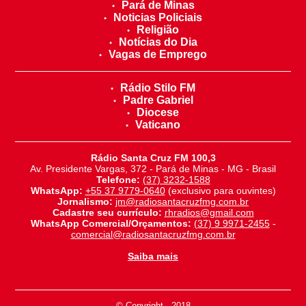
Pará de Minas
Noticias Policiais
Religião
Notícias do Dia
Vagas de Emprego
Rádio Stilo FM
Padre Gabriel
Diocese
Vaticano
Rádio Santa Cruz FM 100,3
Av. Presidente Vargas, 372 - Pará de Minas - MG - Brasil
Telefone:
(37) 3232-1588
WhatsApp:
+55 37 9779-0640
(exclusivo para ouvintes)
Jornalismo:
jm@radiosantacruzfmg.com.br
Cadastre seu currículo:
rhradios@gmail.com
WhatsApp Comercial/Orçamentos:
(37) 9 9971-2455
-
comercial@radiosantacruzfmg.com.br
Saiba mais
© Copyright - 2018