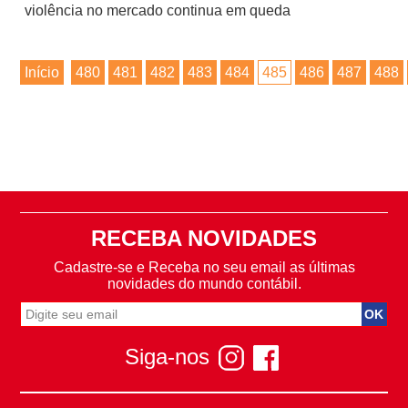
violência no mercado continua em queda
Início
480
481
482
483
484
485
486
487
488
RECEBA NOVIDADES
Cadastre-se e Receba no seu email as últimas
novidades do mundo contábil.
Siga-nos