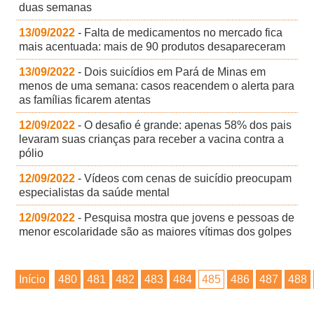
duas semanas
13/09/2022
- Falta de medicamentos no mercado fica
mais acentuada: mais de 90 produtos desapareceram
13/09/2022
- Dois suicídios em Pará de Minas em
menos de uma semana: casos reacendem o alerta para
as famílias ficarem atentas
12/09/2022
- O desafio é grande: apenas 58% dos pais
levaram suas crianças para receber a vacina contra a
pólio
12/09/2022
- Vídeos com cenas de suicídio preocupam
especialistas da saúde mental
12/09/2022
- Pesquisa mostra que jovens e pessoas de
menor escolaridade são as maiores vítimas dos golpes
Início
480
481
482
483
484
485
486
487
488