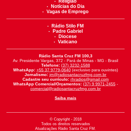
Religião
Notícias do Dia
Vagas de Emprego
Rádio Stilo FM
Padre Gabriel
Diocese
Vaticano
Rádio Santa Cruz FM 100,3
Av. Presidente Vargas, 372 - Pará de Minas - MG - Brasil
Telefone:
(37) 3232-1588
WhatsApp:
+55 37 9779-0640
(exclusivo para ouvintes)
Jornalismo:
jm@radiosantacruzfmg.com.br
Cadastre seu currículo:
rhradios@gmail.com
WhatsApp Comercial/Orçamentos:
(37) 9 9971-2455
-
comercial@radiosantacruzfmg.com.br
Saiba mais
© Copyright - 2018
-
Todos os direitos reservados
-
Atualizações Rádio Santa Cruz FM.