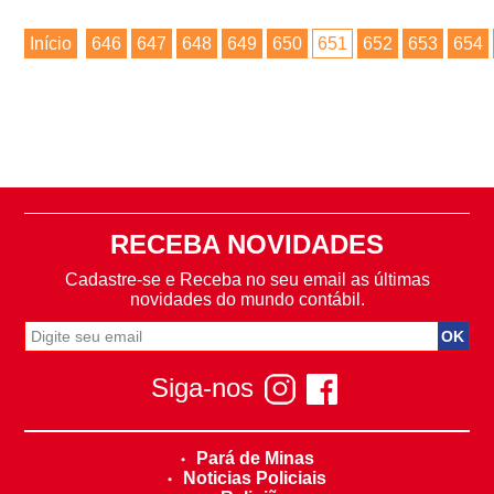
Início
646
647
648
649
650
651
652
653
654
RECEBA NOVIDADES
Cadastre-se e Receba no seu email as últimas
novidades do mundo contábil.
Siga-nos
Pará de Minas
Noticias Policiais