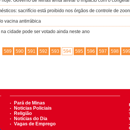
de hoje. Governo de Minas tenta aliviar o impacto com o conge
sticos: sacrifício está proibido nos órgãos de controle de zoo
o vacina antirrábica
s na cidade pode ser votado ainda neste ano
589
590
591
592
593
594
595
596
597
598
59
Pará de Minas
Noticias Policiais
Religião
Notícias do Dia
Vagas de Emprego