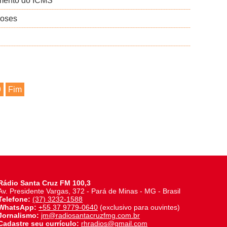
lamento do ICMS
noses
9
Fim
Rádio Santa Cruz FM 100,3
Av. Presidente Vargas, 372 - Pará de Minas - MG - Brasil
Telefone:
(37) 3232-1588
WhatsApp:
+55 37 9779-0640
(exclusivo para ouvintes)
Jornalismo:
jm@radiosantacruzfmg.com.br
Cadastre seu currículo:
rhradios@gmail.com