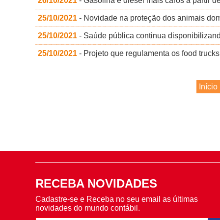
26/10/2021
- Gasolina e diesel mais caros a partir 
25/10/2021
- Novidade na proteção dos animais domé
25/10/2021
- Saúde pública continua disponibilizand
25/10/2021
- Projeto que regulamenta os food truck
Início
RECEBA NOVIDADES
Cadastre-se e Receba no seu email as últimas
novidades do mundo contábil.