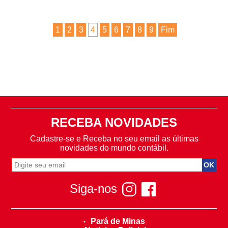
1
2
3
4
5
6
7
8
9
Fim
RECEBA NOVIDADES
Cadastre-se e Receba no seu email as últimas
novidades do mundo contábil.
Siga-nos
Pará de Minas