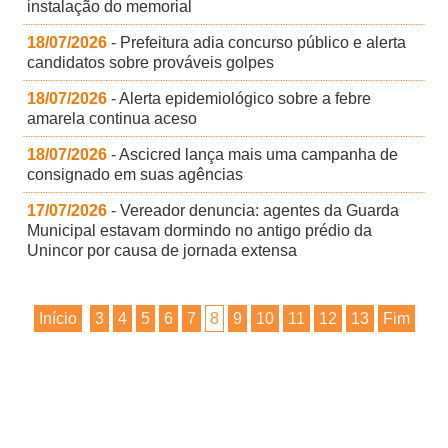
instalação do memorial
18/07/2026
- Prefeitura adia concurso público e alerta
candidatos sobre prováveis golpes
18/07/2026
- Alerta epidemiológico sobre a febre
amarela continua aceso
18/07/2026
- Ascicred lança mais uma campanha de
consignado em suas agências
17/07/2026
- Vereador denuncia: agentes da Guarda
Municipal estavam dormindo no antigo prédio da
Unincor por causa de jornada extensa
Início
3
4
5
6
7
8
9
10
11
12
13
Fim