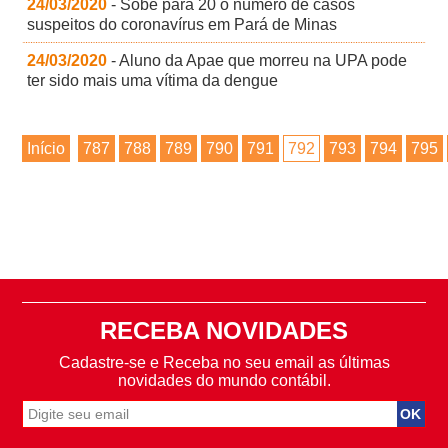
24/03/2020
- Sobe para 20 o número de casos
suspeitos do coronavírus em Pará de Minas
24/03/2020
- Aluno da Apae que morreu na UPA pode
ter sido mais uma vítima da dengue
Início
787
788
789
790
791
792
793
794
795
RECEBA NOVIDADES
Cadastre-se e Receba no seu email as últimas
novidades do mundo contábil.