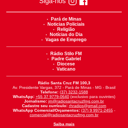
Siga-nos
Pará de Minas
Noticias Policiais
Religião
Notícias do Dia
Vagas de Emprego
Rádio Stilo FM
Padre Gabriel
Diocese
Vaticano
Rádio Santa Cruz FM 100,3
Av. Presidente Vargas, 372 - Pará de Minas - MG - Brasil
Telefone:
(37) 3232-1588
WhatsApp:
+55 37 9779-0640
(exclusivo para ouvintes)
Jornalismo:
jm@radiosantacruzfmg.com.br
Cadastre seu currículo:
rhradios@gmail.com
WhatsApp Comercial/Orçamentos:
(37) 9 9971-2455
-
comercial@radiosantacruzfmg.com.br
Saiba mais