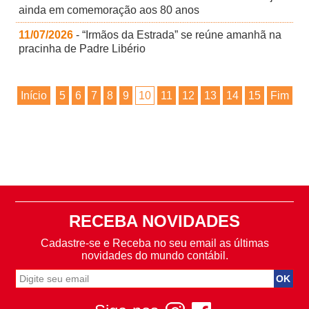
ainda em comemoração aos 80 anos
11/07/2026
- “Irmãos da Estrada” se reúne amanhã na
pracinha de Padre Libério
Início
5
6
7
8
9
10
11
12
13
14
15
Fim
RECEBA NOVIDADES
Cadastre-se e Receba no seu email as últimas
novidades do mundo contábil.